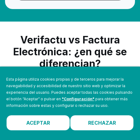
Verifactu vs Factura
Electrónica: ¿en qué se
diferencian?
Aunque muchas veces se confunden, Verifactu y
Esta página utiliza cookies propias y de terceros para mejorar la
factura electrónica no son lo mismo. La principal
navegabilidad y accesibilidad de nuestro sitio web y optimizar la
experiencia del usuario. Puedes aceptar todas las cookies pulsando
característica es que,
con Verifactu
, cada factura
el botón “Aceptar” o pulsar en
"Configuración"
para obtener más
llevará un
código QR y un identificador único
, que
información sobre estas y configurar o rechazar su uso.
permitirá a Hacienda validar la información en tiempo
real.
ACEPTAR
RECHAZAR
FACTURA
VERIFACTU