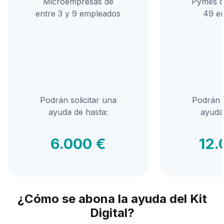
Microempresas de
Pymes de
entre 3 y 9 empleados
49 e
Podrán solicitar una
Podrán s
ayuda de hasta:
ayuda
6.000 €
12.
¿Cómo se abona la ayuda del Kit
Digital?