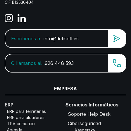
CIF B13536404
Escríbenos a...
info@defisoft.es
O llámanos al...
926 448 593
EMPRESA
ERP
Servicios Informáticos
ERP para ferreterías
Soporte Help Desk
ERP para alquileres
Ciberseguridad
TPV comercio
Agenda
Kaspersky