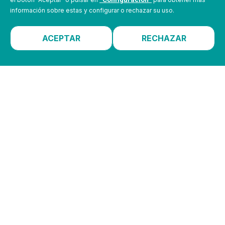
Tiendas online
información sobre estas y configurar o rechazar su uso.
Copias de Seguridad
Software a medida
Soluciones Ofimáticas
ACEPTAR
RECHAZAR
Tempus Go
Redes y comunicaciones
Hermes Play
Hardware
Quiero ser distribuidor
Verifactu
Kit Digital
PARTNERS