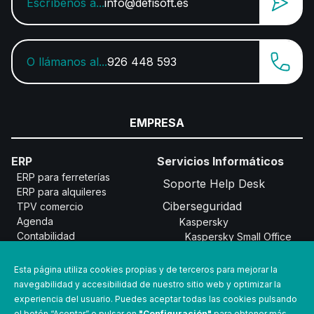
Escríbenos a...
info@defisoft.es
O llámanos al...
926 448 593
EMPRESA
ERP
Servicios Informáticos
ERP para ferreterías
Soporte Help Desk
ERP para alquileres
Ciberseguridad
TPV comercio
Agenda
Kaspersky
Contabilidad
Kaspersky Small Office
Software RMA y
Security
Devoluciones
Kaspersky Endpoint
Esta página utiliza cookies propias y de terceros para mejorar la
Taller mecánico
Security for Cloud
navegabilidad y accesibilidad de nuestro sitio web y optimizar la
Kaspersky Endpoint
experiencia del usuario. Puedes aceptar todas las cookies pulsando
Páginas Web
Security for Cloud Plus
el botón “Aceptar” o pulsar en
"Configuración"
para obtener más