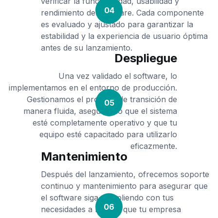
verificar la funcionalidad, usabilidad y
04
rendimiento del software. Cada componente
es evaluado y ajustado para garantizar la
estabilidad y la experiencia de usuario óptima
antes de su lanzamiento.
Despliegue
Una vez validado el software, lo
implementamos en el entorno de producción.
Gestionamos el proceso de transición de
05
manera fluida, asegurando que el sistema
esté completamente operativo y que tu
equipo esté capacitado para utilizarlo
eficazmente.
Mantenimiento
Después del lanzamiento, ofrecemos soporte
continuo y mantenimiento para asegurar que
el software siga cumpliendo con tus
06
necesidades a medida que tu empresa