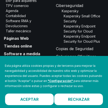
ERP para alquileres
Ciberseguridad
TPV comercio
Agenda
Kaspersky
Contabilidad
Kaspersky Small Office
Software RMA y
Security
Devoluciones
Kaspersky Endpoint
Taller mecánico
Security for Cloud
Kaspersky Endpoint
Páginas Web
Security for Cloud Plus
Tiendas online
Copias de Seguridad
Software a medida
Soluciones Ofimáticas
Tempus Go
Redes y comunicaciones
Esta página utiliza cookies propias y de terceros para mejorar la
Hermes Play
navegabilidad y accesibilidad de nuestro sitio web y optimizar la
Hardware
experiencia del usuario. Puedes aceptar todas las cookies pulsando
Quiero ser distribuidor
el botón “Aceptar” o pulsar en
"Configuración"
para obtener más
Verifactu
información sobre estas y configurar o rechazar su uso.
Kit Digital
ACEPTAR
RECHAZAR