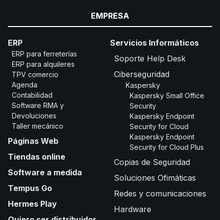
EMPRESA
ERP
Servicios Informáticos
ERP para ferreterías
Soporte Help Desk
ERP para alquileres
Ciberseguridad
TPV comercio
Agenda
Kaspersky
Contabilidad
Kaspersky Small Office
Software RMA y
Security
Devoluciones
Kaspersky Endpoint
Taller mecánico
Security for Cloud
Kaspersky Endpoint
Páginas Web
Security for Cloud Plus
Tiendas online
Copias de Seguridad
Software a medida
Soluciones Ofimáticas
Tempus Go
Redes y comunicaciones
Hermes Play
Hardware
Quiero ser distribuidor