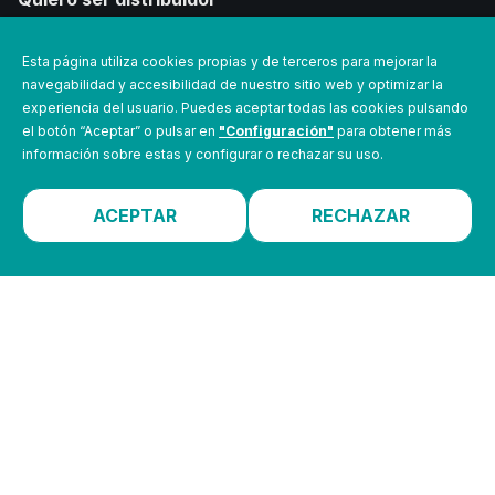
Verifactu
Esta página utiliza cookies propias y de terceros para mejorar la
Kit Digital
navegabilidad y accesibilidad de nuestro sitio web y optimizar la
experiencia del usuario. Puedes aceptar todas las cookies pulsando
el botón “Aceptar” o pulsar en
"Configuración"
para obtener más
PARTNERS
información sobre estas y configurar o rechazar su uso.
ACEPTAR
RECHAZAR
Aviso legal
Política de Seguridad de la información